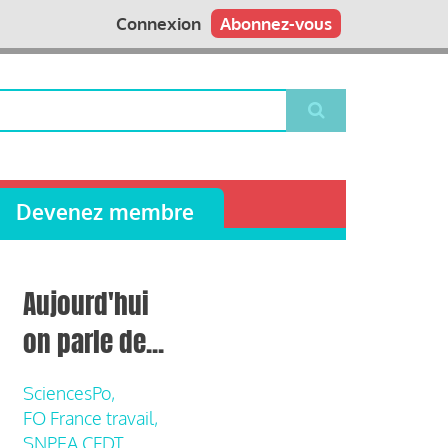
Connexion
Abonnez-vous
Devenez membre
Aujourd'hui
on parle de...
SciencesPo,
FO France travail,
SNPEA CFDT