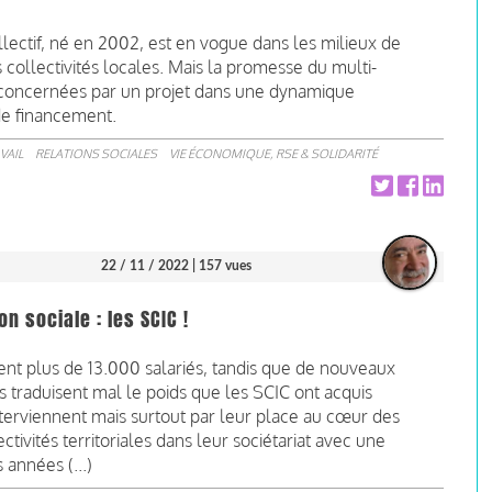
ollectif, né en 2002, est en vogue dans les milieux de
 collectivités locales. Mais la promesse du multi-
es concernées par un projet dans une dynamique
 de financement.
VAIL
RELATIONS SOCIALES
VIE ÉCONOMIQUE, RSE & SOLIDARITÉ
22 / 11 / 2022
| 157 vues
n sociale : les SCIC !
ent plus de 13.000 salariés, tandis que de nouveaux
s traduisent mal le poids que les SCIC ont acquis
nterviennent mais surtout par leur place au cœur des
ectivités territoriales dans leur sociétariat avec une
 années (...)