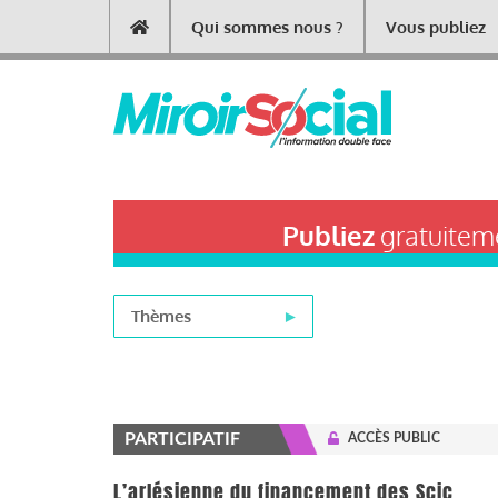
Aller
Qui sommes nous ?
Vous publiez
Main
au
contenu
navigation
principal
Publiez
gratuiteme
Thèmes
PARTICIPATIF
ACCÈS PUBLIC
L’arlésienne du financement des Scic