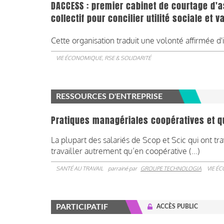
DACCESS : premier cabinet de courtage d'a
collectif pour concilier utilité sociale et
Cette organisation traduit une volonté affirmée d'
VIE ÉCONOMIQUE, RSE & SOLIDARITÉ
RESSOURCES D'ENTREPRISE
Pratiques managériales coopératives et qua
La plupart des salariés de Scop et Scic qui ont tr
travailler autrement qu’en coopérative (...)
SANTÉ AU TRAVAIL
parrainé par
GROUPE TECHNOLOGIA
VIE É
PARTICIPATIF
ACCÈS PUBLIC