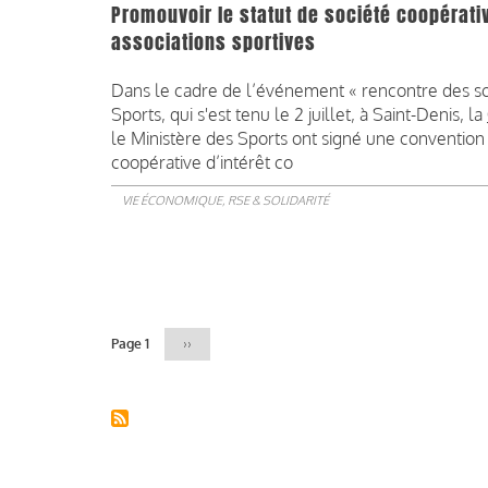
Promouvoir le statut de société coopérativ
associations sportives
Dans le cadre de l’événement « rencontre des sol
Sports, qui s'est tenu le 2 juillet, à Saint-Denis, la
le Ministère des Sports ont signé une convention 
coopérative d’intérêt co
VIE ÉCONOMIQUE, RSE & SOLIDARITÉ
Pagination
Page 1
Page
››
suivante