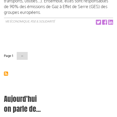
transports, utilities…). Ensemble, elles sont responsables
de 90% des émissions de Gaz à Effet de Serre (GES) des
groupes européens.
VIE ÉCONOMIQUE, RSE & SOLIDARITÉ
Pagination
Page 1
Page
››
suivante
Aujourd'hui
on parle de...