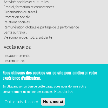
Activités sociales et culturelles
Emploi, formation et compétences
Organisation du travail
Protection sociale
Relations sociales
Rémunération globale & partage de la performance
Santé au travail
Vie économique, RSE & solidarité
ACCÈS RAPIDE
Les abonnements
Les rencontres
Les ressources
Nous utilisons des cookies sur ce site pour améliorer votre
expérience d'utilisateur.
© 2019 Miroir Social - Réalisé par
Cafffeine
En cliquant sur un lien de cette page, vous nous donnez votre
Plus d'infos
consentement de définir des cookies.
Mentions légales et condition générale d’utilisation et
Pied
d’abonnement
Oui, je suis d'accord
Non, merci