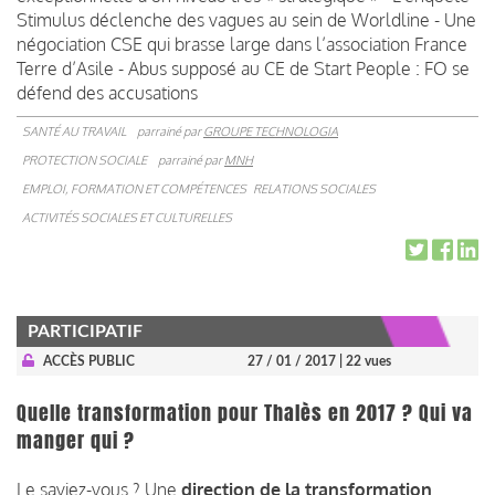
Stimulus déclenche des vagues au sein de Worldline - Une
négociation CSE qui brasse large dans l’association France
Terre d’Asile - Abus supposé au CE de Start People : FO se
défend des accusations
SANTÉ AU TRAVAIL
parrainé par
GROUPE TECHNOLOGIA
PROTECTION SOCIALE
parrainé par
MNH
EMPLOI, FORMATION ET COMPÉTENCES
RELATIONS SOCIALES
ACTIVITÉS SOCIALES ET CULTURELLES
PARTICIPATIF
ACCÈS PUBLIC
27 / 01 / 2017
| 22 vues
Quelle transformation pour Thalès en 2017 ? Qui va
manger qui ?
Le saviez-vous ? Une
direction de la transformation