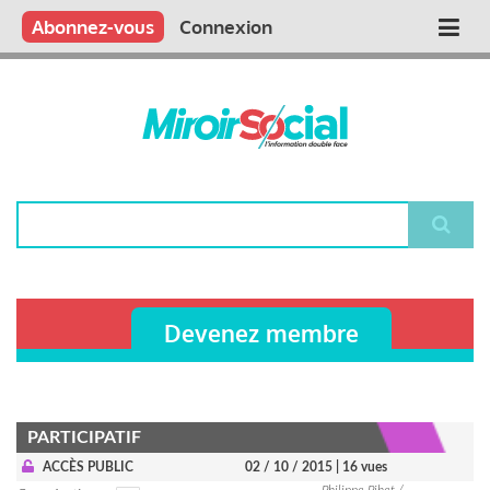
Aller
Qui sommes nous ?
Vous publiez
Nous publions
Contactez-nous
Abonnez-vous
Connexion
Main
au
contenu
navigation
principal
Rechercher
Devenez membre
PARTICIPATIF
ACCÈS PUBLIC
02 / 10 / 2015
| 16 vues
Philippe Pihet /