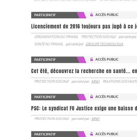
ACCÈS PUBLIC
PARTICIPATIF
Licenciement de 2016 toujours pas jugé à ce 
ORGANISATION DU TRAVAIL
PROTECTION SOCIALE
parrainé par
SANTÉ AU TRAVAIL
parrainé par
GROUPE TECHNOLOGIA
ACCÈS PUBLIC
PARTICIPATIF
Cet été, découvrez la recherche en santé... en
PROTECTION SOCIALE
parrainé par
MNH
RELATIONS SOCIALES
ACCÈS PUBLIC
PARTICIPATIF
PSC: Le syndicat FO Justice exige une baisse d
PROTECTION SOCIALE
parrainé par
MNH
ACCÈS PUBLIC
PARTICIPATIF