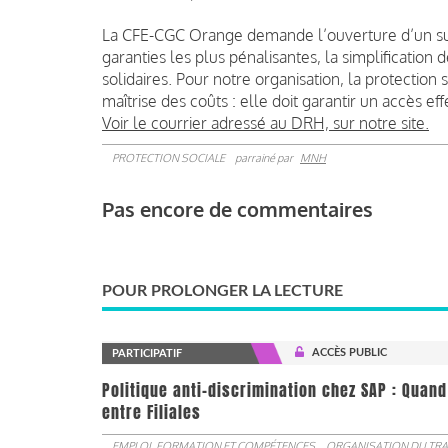
La CFE-CGC Orange demande l’ouverture d’un suiv
garanties les plus pénalisantes, la simplificatio
solidaires. Pour notre organisation, la protection
maîtrise des coûts : elle doit garantir un accès eff
Voir le courrier adressé au DRH, sur notre site.
PROTECTION SOCIALE
parrainé par
MNH
Pas encore de commentaires
POUR PROLONGER LA LECTURE
ACCÈS PUBLIC
PARTICIPATIF
Politique anti-discrimination chez SAP : Quand
entre Filiales
EMPLOI, FORMATION ET COMPÉTENCES
ORGANISATION DU TRA