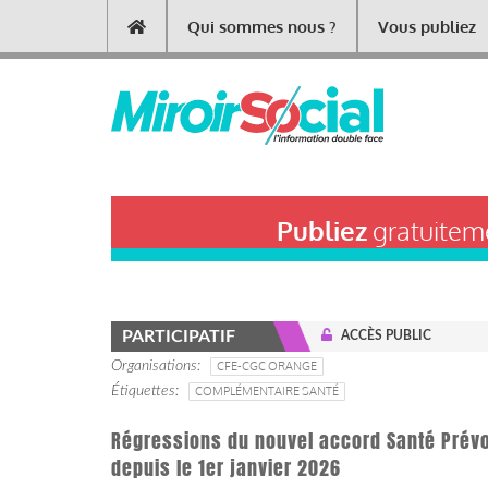
Aller
Qui sommes nous ?
Vous publiez
Main
au
contenu
navigation
principal
Publiez
gratuiteme
PARTICIPATIF
ACCÈS PUBLIC
Organisations
CFE-CGC ORANGE
Étiquettes
COMPLÉMENTAIRE SANTÉ
Régressions du nouvel accord Santé Prévoy
depuis le 1er janvier 2026