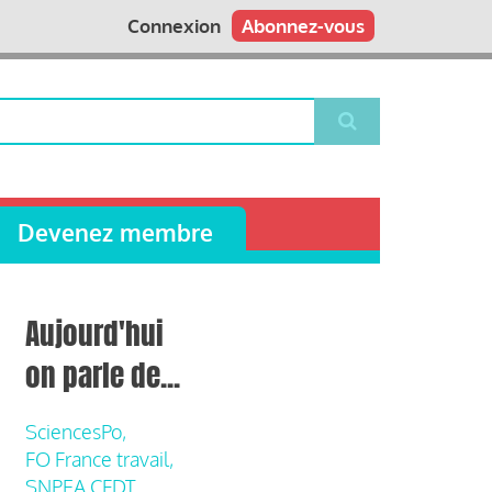
Connexion
Abonnez-vous
Devenez membre
Aujourd'hui
on parle de...
SciencesPo,
FO France travail,
SNPEA CFDT