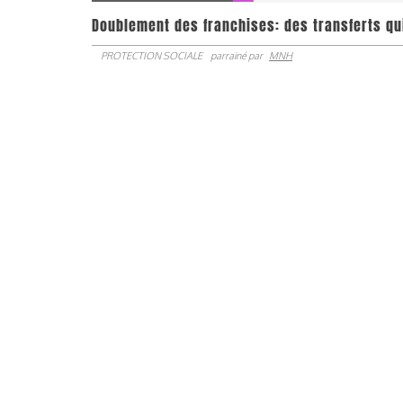
Doublement des franchises: des transferts qu
PROTECTION SOCIALE
parrainé par
MNH