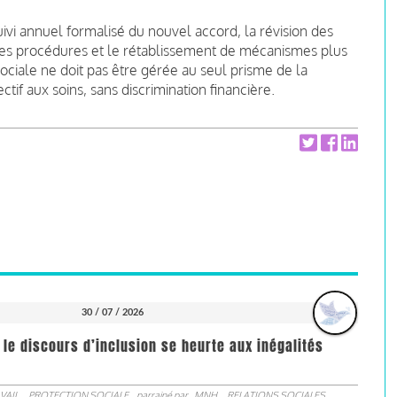
i annuel formalisé du nouvel accord, la révision des
n des procédures et le rétablissement de mécanismes plus
 sociale ne doit pas être gérée au seul prisme de la
ectif aux soins, sans discrimination financière.
30 / 07 / 2026
 le discours d’inclusion se heurte aux inégalités
VAIL
PROTECTION SOCIALE
parrainé par
MNH
RELATIONS SOCIALES