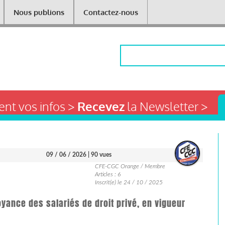
Nous publions
Contactez-nous
Rechercher
nt vos infos >
Recevez
la Newsletter >
09 / 06 / 2026
| 90 vues
CFE-CGC Orange / Membre
Articles : 6
Inscrit(e) le 24 / 10 / 2025
ance des salariés de droit privé, en vigueur