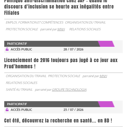
Politique anti-discrimination chez SAP : Quand le
discours d’inclusion se heurte aux inégalités entre
Filiales
EMPLOI, FORMATION ET COMPÉTENCES
ORGANISATION DU TRAVAIL
PROTECTION SOCIALE
parrainé par
MNH
RELATIONS SOCIALES
PARTICIPATIF
ACCÈS PUBLIC
28 / 07 / 2026
Licenciement de 2016 toujours pas jugé à ce jour aux
Prud’hommes !
ORGANISATION DU TRAVAIL
PROTECTION SOCIALE
parrainé par
MNH
RELATIONS SOCIALES
SANTÉ AU TRAVAIL
parrainé par
GROUPE TECHNOLOGIA
PARTICIPATIF
ACCÈS PUBLIC
25 / 07 / 2026
Cet été, découvrez la recherche en santé... en BD !