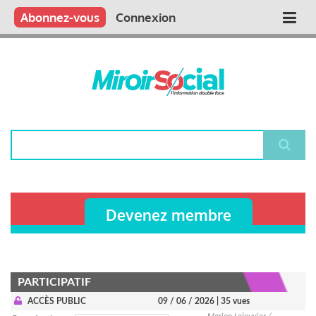
Aller
Qui sommes nous ?
Vous publiez
Nous publions
Contactez-nous
Abonnez-vous
Connexion
Main
au
contenu
navigation
principal
Rechercher
Devenez membre
PARTICIPATIF
ACCÈS PUBLIC
09 / 06 / 2026
| 35 vues
Marion Lelouvier /