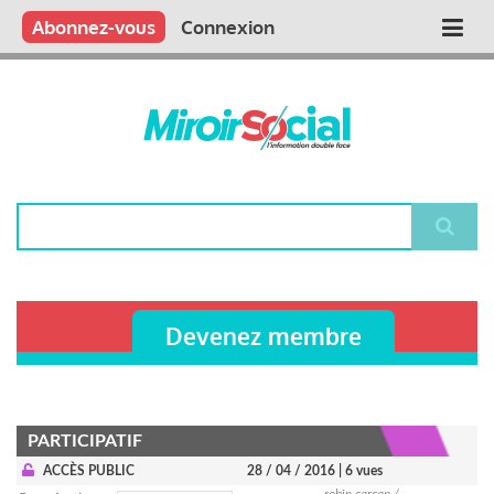
Aller
Qui sommes nous ?
Vous publiez
Nous publions
Contactez-nous
Abonnez-vous
Connexion
Main
au
contenu
navigation
principal
Rechercher
Devenez membre
PARTICIPATIF
ACCÈS PUBLIC
28 / 04 / 2016
| 6 vues
robin carcan /