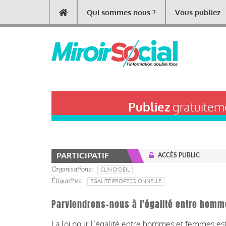
Aller
Qui sommes nous ?
Vous publiez
Main
au
contenu
navigation
principal
Publiez
gratuiteme
PARTICIPATIF
ACCÈS PUBLIC
Organisations
CLIN D'OEIL
Étiquettes
EGALITÉ PROFESSIONNELLE
Parviendrons-nous à l'égalité entre homm
La loi pour l’égalité entre hommes et femmes est 