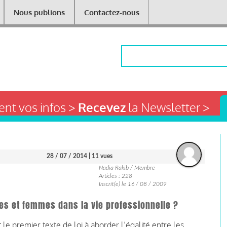
Nous publions
Contactez-nous
Rechercher
nt vos infos >
Recevez
la Newsletter >
28 / 07 / 2014
| 11 vues
Nadia Rakib / Membre
Articles : 228
Inscrit(e) le 16 / 08 / 2009
es et femmes dans la vie professionnelle ?
le premier texte de loi à aborder l’égalité entre les