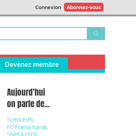
Connexion
Abonnez-vous
Devenez membre
Aujourd'hui
on parle de...
SciencesPo,
FO France travail,
SNPEA CFDT