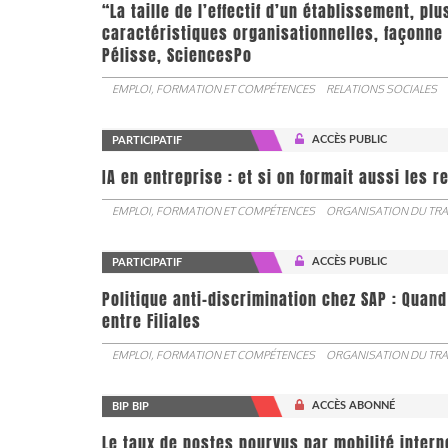
“La taille de l’effectif d’un établissement, pl
caractéristiques organisationnelles, façonne 
Pélisse, SciencesPo
EMPLOI, FORMATION ET COMPÉTENCES
RELATIONS SOCIALES
ACCÈS PUBLIC
PARTICIPATIF
IA en entreprise : et si on formait aussi les 
EMPLOI, FORMATION ET COMPÉTENCES
ORGANISATION DU TRA
ACCÈS PUBLIC
PARTICIPATIF
Politique anti-discrimination chez SAP : Quand
entre Filiales
EMPLOI, FORMATION ET COMPÉTENCES
ORGANISATION DU TRA
ACCÈS ABONNÉ
BIP BIP
Le taux de postes pourvus par mobilité interne 