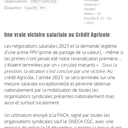
Organisations
CRÉDIT AGRICOLE
Manissier /
Étiquettes
SALAIRE
PPV
Membre
Articles : 10
Inscrit(e) le 21 / 06
/ 2021
Une vraie victoire salariale au Crédit Agricole
Les négociations salariales 2023 et la demande légitime
d’une prime PPV (prime de partage de la valeur), - même si
les primes n’ont jamais été notre revendication première -,
s’étaient terminées par un « circulez manants ».
Sous la
pression, la situation s’est conclue par une victoire.
Au
crédit Agricole, l’année 2023 se sera terminée sur une
mesure salariale exceptionnelle et pérenne obtenue
nationalement par la mobilisation de toutes les
organisations syndicales présentes nationalement mais
aussi et surtout localement.
Un ultimatum envoyé à la FNCA, signé par toutes les
organisations syndicales sauf le SNECA CGC, avec une
menace de grève le 14 décembre, a permis la tenue d’une