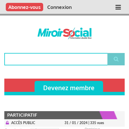
Aller
Qui sommes nous ?
Vous publiez
Nous publions
Contactez-nous
Abonnez-vous
Connexion
Main
au
contenu
navigation
principal
Rechercher
Devenez membre
PARTICIPATIF
ACCÈS PUBLIC
31 / 01 / 2024
| 335 vues
Dominique