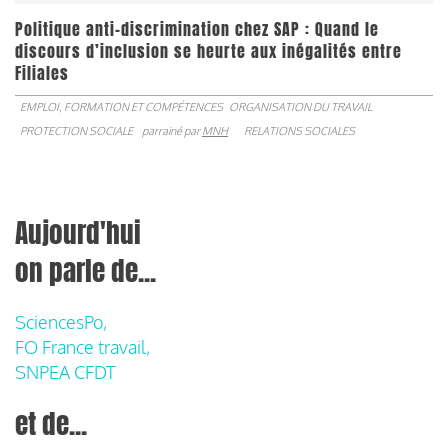
Politique anti-discrimination chez SAP : Quand le
discours d’inclusion se heurte aux inégalités entre
Filiales
EMPLOI, FORMATION ET COMPÉTENCES
ORGANISATION DU TRAVAIL
PROTECTION SOCIALE
parrainé par
MNH
RELATIONS SOCIALES
Aujourd'hui
on parle de...
SciencesPo,
FO France travail,
SNPEA CFDT
et de...