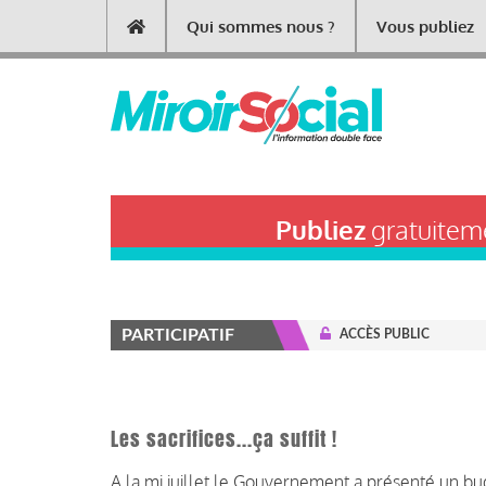
Aller
Qui sommes nous ?
Vous publiez
Main
au
contenu
navigation
principal
Publiez
gratuiteme
PARTICIPATIF
ACCÈS PUBLIC
Les sacrifices...ça suffit !
A la mi juillet le Gouvernement a présenté un bud