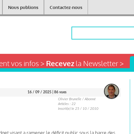
Nous publions
Contactez-nous
Rechercher
nt vos infos >
Recevez
la Newsletter >
16 / 09 / 2025
| 86 vues
Olivier Brunelle / Abonné
Articles : 22
Inscrit(e) le 25 / 10 / 2010
get visant a ramener le déficit public sous la barre des