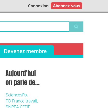
Connexion
Abonnez-vous
Devenez membre
Aujourd'hui
on parle de...
SciencesPo,
FO France travail,
SNPEA CFDT