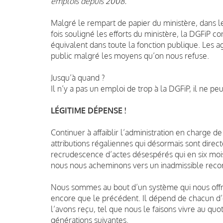
emplois depuis 2008.
Malgré le rempart de papier du ministère, dans le
fois souligné les efforts du ministère, la DGFiP c
équivalent dans toute la fonction publique. Les a
public malgré les moyens qu’on nous refuse.
Jusqu’à quand ?
Il n’y a pas un emploi de trop à la DGFiP, il ne p
LÉGITIME DÉPENSE !
Continuer à affaiblir l’administration en charge de
attributions régaliennes qui désormais sont dir
recrudescence d’actes désespérés qui en six moi
nous nous acheminons vers un inadmissible recor
Nous sommes au bout d’un système qui nous offr
encore que le précédent. Il dépend de chacun d’e
l’avons reçu, tel que nous le faisons vivre au quo
générations suivantes.