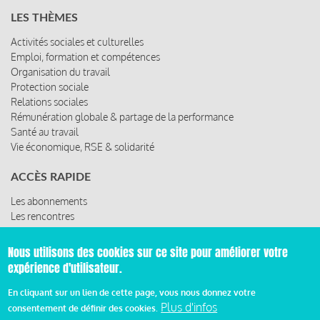
LES THÈMES
Activités sociales et culturelles
Emploi, formation et compétences
Organisation du travail
Protection sociale
Relations sociales
Rémunération globale & partage de la performance
Santé au travail
Vie économique, RSE & solidarité
ACCÈS RAPIDE
Les abonnements
Les rencontres
Les ressources
Nous utilisons des cookies sur ce site pour améliorer votre
expérience d'utilisateur.
© 2019 Miroir Social - Réalisé par
Cafffeine
En cliquant sur un lien de cette page, vous nous donnez votre
Plus d'infos
consentement de définir des cookies.