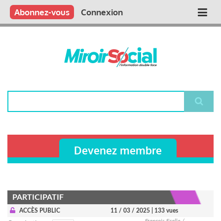
Aller
Qui sommes nous ?
Vous publiez
Nous publions
Contactez-nous
Abonnez-vous
Connexion
Main
au
contenu
navigation
principal
Rechercher
Devenez membre
PARTICIPATIF
ACCÈS PUBLIC
11 / 03 / 2025
| 133 vues
François Ecalle /