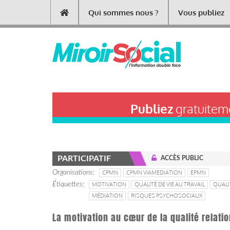
Aller
Qui sommes nous ?
Vous publiez
Main
au
contenu
navigation
principal
Publiez
gratuiteme
PARTICIPATIF
ACCÈS PUBLIC
Organisations
CPMN
CPMN VIAMEDIATION
EPMN
Étiquettes
MOTIVATION
QUALITÉ DE VIE AU TRAVAIL
QUALI
MÉDIATION
RISQUES PSYCHOSOCIAUX
La motivation au cœur de la qualité relatio