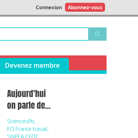
Connexion
Abonnez-vous
Devenez membre
Aujourd'hui
on parle de...
SciencesPo,
FO France travail,
SNPEA CFDT