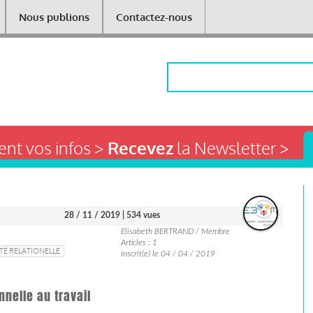
Nous publions
Contactez-nous
Rechercher
nt vos infos >
Recevez
la Newsletter >
28 / 11 / 2019
| 534 vues
Elisabeth BERTRAND / Membre
Articles : 1
TÉ RELATIONELLE
Inscrit(e) le 04 / 04 / 2019
nnelle au travail