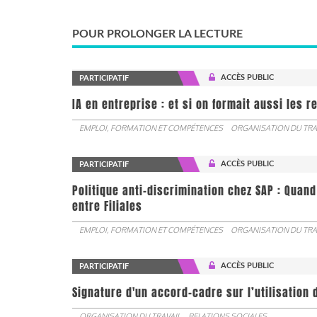
POUR PROLONGER LA LECTURE
ACCÈS PUBLIC
PARTICIPATIF
IA en entreprise : et si on formait aussi les 
EMPLOI, FORMATION ET COMPÉTENCES
ORGANISATION DU TRA
ACCÈS PUBLIC
PARTICIPATIF
Politique anti-discrimination chez SAP : Quand
entre Filiales
EMPLOI, FORMATION ET COMPÉTENCES
ORGANISATION DU TRA
ACCÈS PUBLIC
PARTICIPATIF
Signature d'un accord-cadre sur l’utilisation 
ORGANISATION DU TRAVAIL
RELATIONS SOCIALES