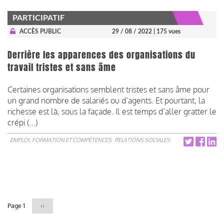
PARTICIPATIF
ACCÈS PUBLIC
29 / 08 / 2022
| 175 vues
Derrière les apparences des organisations du
travail tristes et sans âme
Certaines organisations semblent tristes et sans âme pour
un grand nombre de salariés ou d’agents. Et pourtant, la
richesse est là, sous la façade. Il est temps d’aller gratter le
crépi (...)
EMPLOI, FORMATION ET COMPÉTENCES
RELATIONS SOCIALES
Pagination
Page 1
Page
››
suivante