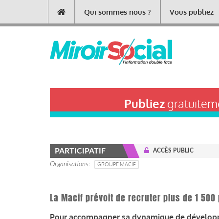
Aller
Qui sommes nous ?
Vous publiez
Main
au
contenu
navigation
principal
Publiez
gratuiteme
PARTICIPATIF
ACCÈS PUBLIC
Organisations
GROUPE MACIF
La Macif prévoit de recruter plus de 1 50
Pour accompagner sa dynamique de développe