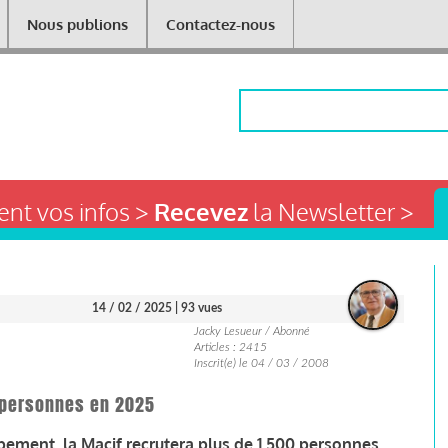
Nous publions
Contactez-nous
Rechercher
nt vos infos >
Recevez
la Newsletter >
14 / 02 / 2025
| 93 vues
Jacky Lesueur / Abonné
Articles : 2415
Inscrit(e) le 04 / 03 / 2008
0 personnes en 2025
ment, la Macif recrutera plus de 1 500 personnes