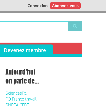
Connexion
Abonnez-vous
Devenez membre
Aujourd'hui
on parle de...
SciencesPo,
FO France travail,
SNPEA CFDT