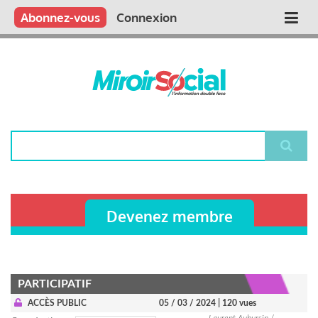
Aller
Qui sommes nous ?
Vous publiez
Nous publions
Contactez-nous
Abonnez-vous
Connexion
Main
au
contenu
navigation
principal
Rechercher
Devenez membre
PARTICIPATIF
ACCÈS PUBLIC
05 / 03 / 2024
| 120 vues
Laurent Aubursin /