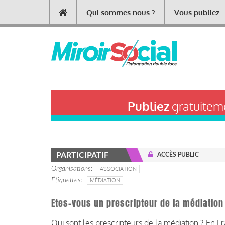
Aller
Qui sommes nous ?
Vous publiez
Main
au
contenu
navigation
principal
Publiez
gratuiteme
PARTICIPATIF
ACCÈS PUBLIC
Organisations
ASSOCIATION
Étiquettes
MÉDIATION
Etes-vous un prescripteur de la médiation
Qui sont les prescripteurs de la médiation ? En Fr