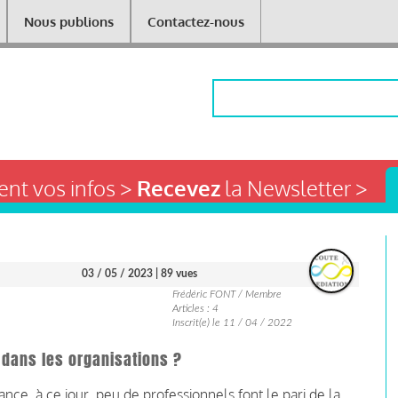
Nous publions
Contactez-nous
Rechercher
nt vos infos >
Recevez
la Newsletter >
03 / 05 / 2023
| 89 vues
Frédéric FONT / Membre
Articles : 4
Inscrit(e) le 11 / 04 / 2022
 dans les organisations ?
ance, à ce jour, peu de professionnels font le pari de la