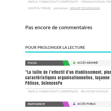
EMPLOI, FORMATION ET COMPÉTENCES
ORGANISATION DU TRA
SANTÉ AU TRAVAIL
parrainé par
GROUPE TECHNOLOGIA
Pas encore de commentaires
POUR PROLONGER LA LECTURE
ACCÈS ABONNÉ
FOCUS
“La taille de l’effectif d’un établissement, pl
caractéristiques organisationnelles, façonne 
Pélisse, SciencesPo
EMPLOI, FORMATION ET COMPÉTENCES
RELATIONS SOCIALES
ACCÈS PUBLIC
PARTICIPATIF