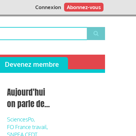
Connexion
Abonnez-vous
Devenez membre
Aujourd'hui
on parle de...
SciencesPo,
FO France travail,
SNPEA CFDT