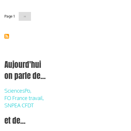
Page 1
Page
››
suivante
Aujourd'hui
on parle de...
SciencesPo,
FO France travail,
SNPEA CFDT
et de...