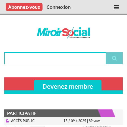
Aller
Qui sommes nous ?
Vous publiez
Nous publions
Contactez-nous
Abonnez-vous
Connexion
Main
au
contenu
navigation
principal
Rechercher
Devenez membre
PARTICIPATIF
ACCÈS PUBLIC
15 / 09 / 2025
| 89 vues
Corinne Lefaucheux