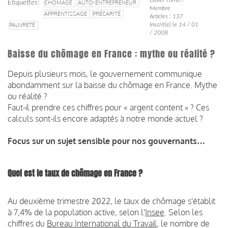
Étiquettes
CHÔMAGE
AUTO-ENTREPRENEUR
Membre
APPRENTISSAGE
PRÉCARITÉ
Articles : 137
PAUVRETÉ
Inscrit(e) le 14 / 01
/ 2008
Baisse du chômage en France : mythe ou réalité ?
Depuis plusieurs mois, le gouvernement communique
abondamment sur la baisse du chômage en France. Mythe
ou réalité ?
Faut-il prendre ces chiffres pour « argent content » ? Ces
calculs sont-ils encore adaptés à notre monde actuel ?
Focus sur un sujet sensible pour nos gouvernants…
Quel est le taux de chômage en France ?
Au deuxième trimestre 2022, le taux de chômage s'établit
à 7,4% de la population active, selon l'
Insee
. Selon les
chiffres du
Bureau International du Travail
, le nombre de