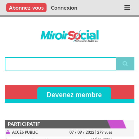
Aller
Qui sommes nous ?
Vous publiez
Nous publions
Contactez-nous
Abonnez-vous
Connexion
Main
au
contenu
navigation
principal
Rechercher
Devenez membre
PARTICIPATIF
ACCÈS PUBLIC
07 / 09 / 2022
| 279 vues
Didier Forno /