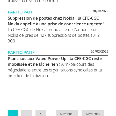
trouve au niveau de l’Union...
20/11/2025
PARTICIPATIF
Suppression de postes chez Nokia : la CFE-CGC
Nokia appelle à une prise de conscience urgente !
:
La CFE-CGC de Nokia prend acte de l’annonce de
Nokia de près de 427 suppressions de postes sur 2
300...
20/02/2025
PARTICIPATIF
Plans sociaux Valeo Power Up : la CFE-CGC reste
mobilisée et ne lâche rien
: A mi-parcours des
négociations entre les organisations syndicales et la
direction de la division...
Pagination
Page
1
Page
2
Page
3
…
Page
Suivante ›
Dernière
Dernière »