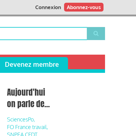
Connexion
Abonnez-vous
Devenez membre
Aujourd'hui
on parle de...
SciencesPo,
FO France travail,
SNPEA CFDT