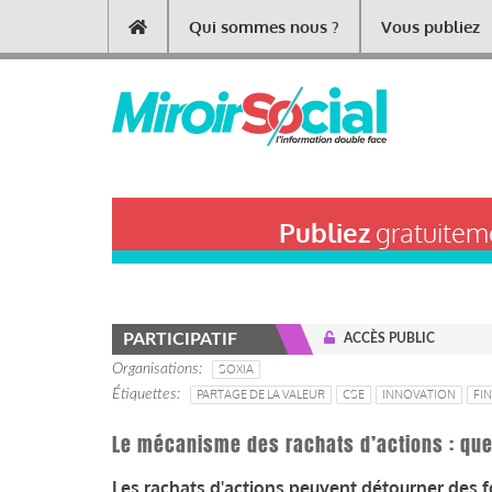
Aller
Qui sommes nous ?
Vous publiez
Main
au
contenu
navigation
principal
Publiez
gratuiteme
PARTICIPATIF
ACCÈS PUBLIC
Organisations
SOXIA
Étiquettes
PARTAGE DE LA VALEUR
CSE
INNOVATION
FI
Le mécanisme des rachats d’actions : quel
Les rachats d'actions peuvent détourner des f