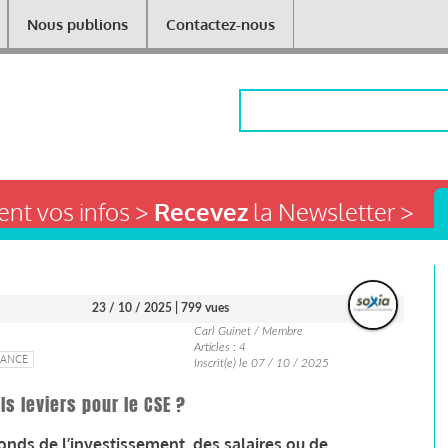
Nous publions
Contactez-nous
Rechercher
nt vos infos >
Recevez
la Newsletter >
23 / 10 / 2025
| 799 vues
Carl Guinet / Membre
Articles : 4
NANCE
Inscrit(e) le 07 / 10 / 2025
s leviers pour le CSE ?
onds de l’investissement, des salaires ou de