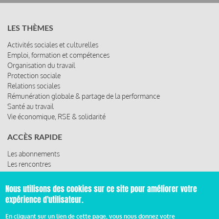
LES THÈMES
Activités sociales et culturelles
Emploi, formation et compétences
Organisation du travail
Protection sociale
Relations sociales
Rémunération globale & partage de la performance
Santé au travail
Vie économique, RSE & solidarité
ACCÈS RAPIDE
Les abonnements
Les rencontres
Les ressources
Nous utilisons des cookies sur ce site pour améliorer votre
expérience d'utilisateur.
© 2019 Miroir Social - Réalisé par
Cafffeine
En cliquant sur un lien de cette page, vous nous donnez votre