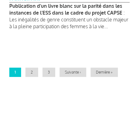
Publication d'un livre blanc sur la parité dans les
instances de l'ESS dans le cadre du projet CAPSE
:
Les inégalités de genre constituent un obstacle majeur
à la pleine participation des femmes à la vie...
Pagination
Page
1
Page
2
Page
3
Page
Suivante ›
Dernière
Dernière »
courante
suivante
page