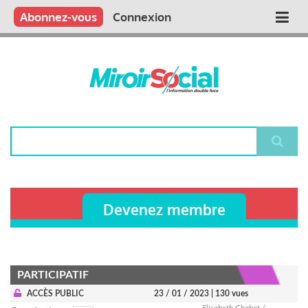
Aller
Qui sommes nous ?
Vous publiez
Nous publions
Contactez-nous
Abonnez-vous
Connexion
Main
au
contenu
navigation
principal
Rechercher
Devenez membre
PARTICIPATIF
ACCÈS PUBLIC
23 / 01 / 2023
| 130 vues
Elisabeth Chabot /