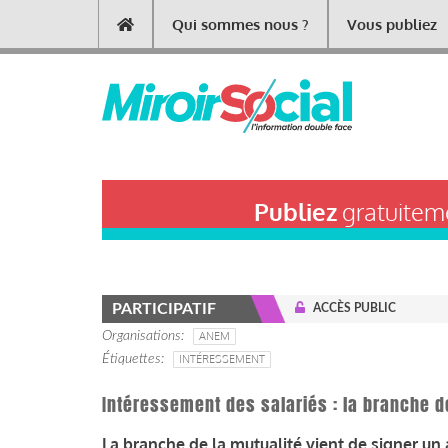
Aller
Qui sommes nous ?
Vous publiez
Main
au
contenu
navigation
principal
Publiez
gratuiteme
PARTICIPATIF
ACCÈS PUBLIC
Organisations
ANEM
Étiquettes
INTÉRESSEMENT
Intéressement des salariés : la branche d
La branche de la mutualité vient de signer un