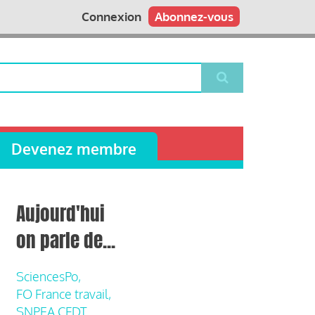
Connexion
Abonnez-vous
Devenez membre
Aujourd'hui
on parle de...
SciencesPo,
FO France travail,
SNPEA CFDT