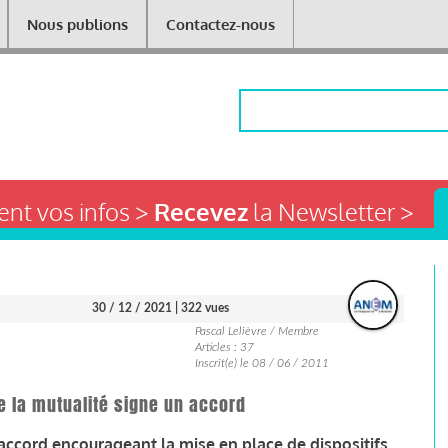
Nous publions
Contactez-nous
Rechercher
nt vos infos >
Recevez
la Newsletter >
30 / 12 / 2021
| 322 vues
Pascal Lelièvre / Membre
Articles : 37
Inscrit(e) le 08 / 06 / 2011
e la mutualité signe un accord
 accord encourageant la mise en place de dispositifs