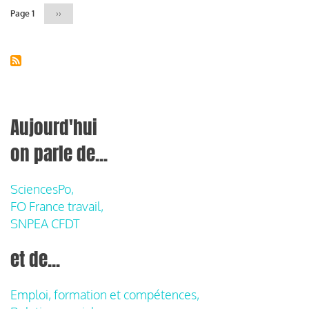
Page 1
Page
››
suivante
Aujourd'hui
on parle de...
SciencesPo,
FO France travail,
SNPEA CFDT
et de...
Emploi, formation et compétences,