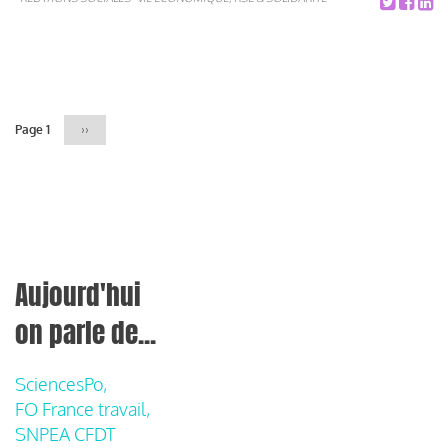
Pagination
Page 1
Page
››
suivante
Aujourd'hui
on parle de...
SciencesPo,
FO France travail,
SNPEA CFDT