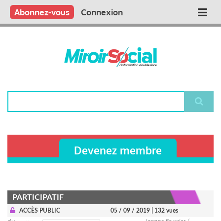
Aller
Qui sommes nous ?
Vous publiez
Nous publions
Contactez-nous
Abonnez-vous
Connexion
Main
au
contenu
navigation
principal
Rechercher
Devenez membre
PARTICIPATIF
ACCÈS PUBLIC
05 / 09 / 2019
| 132 vues
Jacques Fournier /