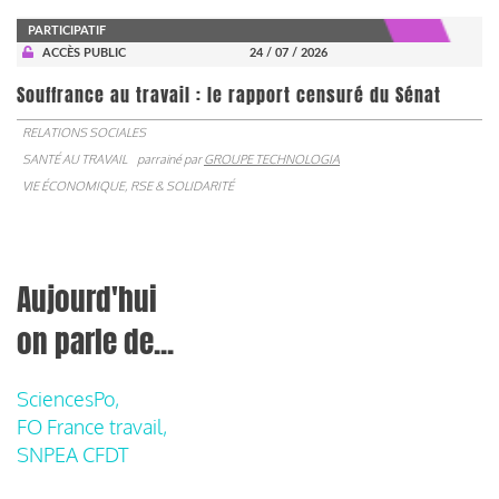
PARTICIPATIF
ACCÈS PUBLIC
24 / 07 / 2026
Souffrance au travail : le rapport censuré du Sénat
RELATIONS SOCIALES
SANTÉ AU TRAVAIL
parrainé par
GROUPE TECHNOLOGIA
VIE ÉCONOMIQUE, RSE & SOLIDARITÉ
Aujourd'hui
on parle de...
SciencesPo,
FO France travail,
SNPEA CFDT