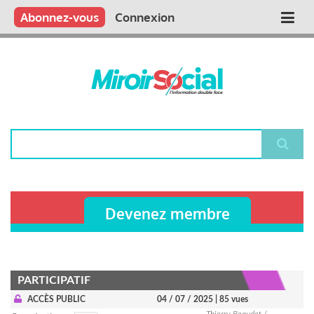
Aller
Qui sommes nous ?
Vous publiez
Nous publions
Contactez-nous
Abonnez-vous
Connexion
Main
au
contenu
navigation
principal
Rechercher
Devenez membre
PARTICIPATIF
ACCÈS PUBLIC
04 / 07 / 2025
| 85 vues
Thierry Beaudet /