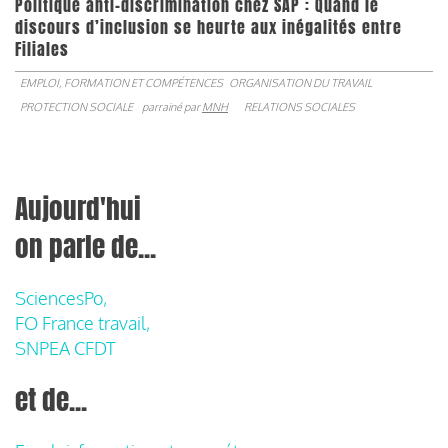
Politique anti-discrimination chez SAP : Quand le
discours d’inclusion se heurte aux inégalités entre
Filiales
EMPLOI, FORMATION ET COMPÉTENCES
ORGANISATION DU TRAVAIL
PROTECTION SOCIALE
parrainé par
MNH
RELATIONS SOCIALES
Aujourd'hui
on parle de...
SciencesPo,
FO France travail,
SNPEA CFDT
et de...