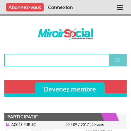
Aller
Qui sommes nous ?
Vous publiez
Nous publions
Contactez-nous
Abonnez-vous
Connexion
Main
au
contenu
navigation
principal
Rechercher
Devenez membre
PARTICIPATIF
ACCÈS PUBLIC
20 / 09 / 2017
| 20 vues
Laurent Degousée