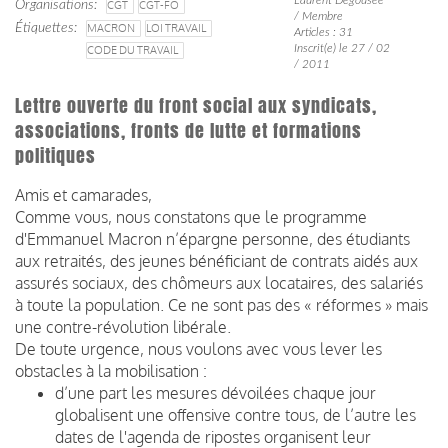
Organisations
CGT
CGT-FO
/ Membre
Étiquettes
MACRON
LOI TRAVAIL
Articles : 31
Inscrit(e) le 27 / 02
CODE DU TRAVAIL
/ 2011
Lettre ouverte du front social aux syndicats,
associations, fronts de lutte et formations
politiques
Amis et camarades,
Comme vous, nous constatons que le programme
d'Emmanuel Macron n’
épargne personne, des étudiants
aux retraités, des jeunes bénéficiant de contrats aidés aux
assurés sociaux, des chômeurs aux locataires, des salariés
à toute la population. Ce ne sont pas des « réformes » mais
une contre-révolution libérale.
De toute urgence, nous voulons avec vous lever les
obstacles à la mobilisation :
d’une part les mesures dévoilées chaque jour
globalisent une offensive contre tous, de l’autre les
dates de l'agenda de ripostes organisent leur