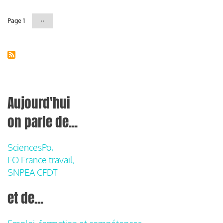
Page 1
Page
››
suivante
Aujourd'hui
on parle de...
SciencesPo,
FO France travail,
SNPEA CFDT
et de...