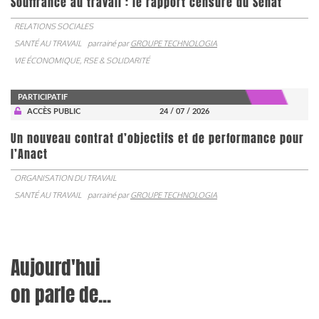
Souffrance au travail : le rapport censuré du Sénat
RELATIONS SOCIALES
SANTÉ AU TRAVAIL
parrainé par
GROUPE TECHNOLOGIA
VIE ÉCONOMIQUE, RSE & SOLIDARITÉ
PARTICIPATIF
ACCÈS PUBLIC
24 / 07 / 2026
Un nouveau contrat d’objectifs et de performance pour
l’Anact
ORGANISATION DU TRAVAIL
SANTÉ AU TRAVAIL
parrainé par
GROUPE TECHNOLOGIA
Aujourd'hui
on parle de...