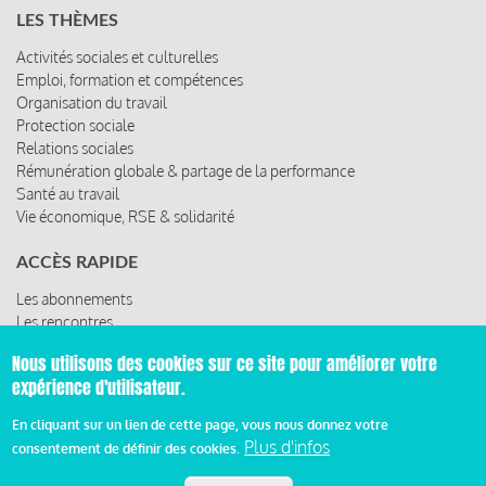
LES THÈMES
Activités sociales et culturelles
Emploi, formation et compétences
Organisation du travail
Protection sociale
Relations sociales
Rémunération globale & partage de la performance
Santé au travail
Vie économique, RSE & solidarité
ACCÈS RAPIDE
Les abonnements
Les rencontres
Les ressources
Nous utilisons des cookies sur ce site pour améliorer votre
expérience d'utilisateur.
En cliquant sur un lien de cette page, vous nous donnez votre
© 2019 Miroir Social - Réalisé par
Cafffeine
Plus d'infos
consentement de définir des cookies.