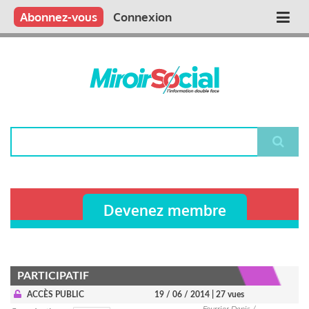
Aller
Qui sommes nous ?
Vous publiez
Nous publions
Contactez-nous
Abonnez-vous
Connexion
Main
au
contenu
navigation
principal
Rechercher
Devenez membre
PARTICIPATIF
ACCÈS PUBLIC
19 / 06 / 2014
| 27 vues
Fourrier Denis /