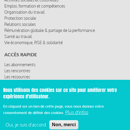
Emploi, formation et compétences
Organisation du travail
Protection sociale
Relations sociales
Rémunération globale & partage de la performance
Santé au travail
Vie économique, RSE & solidarité
ACCÈS RAPIDE
Les abonnements
Les rencontres
Les ressources
Nous utilisons des cookies sur ce site pour améliorer votre
expérience d'utilisateur.
© 2019 Miroir Social - Réalisé par
Cafffeine
En cliquant sur un lien de cette page, vous nous donnez votre
Plus d'infos
consentement de définir des cookies.
Mentions légales et condition générale d’utilisation et
Pied
d’abonnement
Oui, je suis d'accord
Non, merci