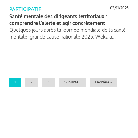
03/11/2025
PARTICIPATIF
Santé mentale des dirigeants territoriaux :
comprendre l’alerte et agir concrètement
:
Quelques jours après la Journée mondiale de la santé
mentale, grande cause nationale 2025, Weka a...
Pagination
Page
1
Page
2
Page
3
Page
Suivante ›
Dernière
Dernière »
courante
suivante
page