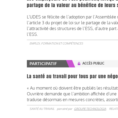
partage de la valeur au bénéfice de leurs 
L’UDES se félicite de l’adoption par l’Assemblé
l’article 3 du projet de loi sur le partage de la v
l’attractivité des structures de l’ESS, d’autre pa
l’ESS.
EMPLOI, FORMATION ET COMPÉTENCES
PARTICIPATIF
ACCÈS PUBLIC
La santé au travail pour tous par une négo
« Au moment où doivent être publiés les résultats 
Ouvrière demande que l’ambition affichée d’une 
traduise désormais en mesures concrètes, assort
SANTÉ AU TRAVAIL
parrainé par
GROUPE TECHNOLOGIA
RELAT