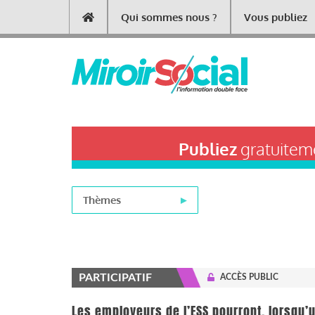
Aller
Qui sommes nous ?
Vous publiez
Main
au
contenu
navigation
principal
Publiez
gratuiteme
Thèmes
PARTICIPATIF
ACCÈS PUBLIC
Les employeurs de l’ESS pourront, lorsqu’