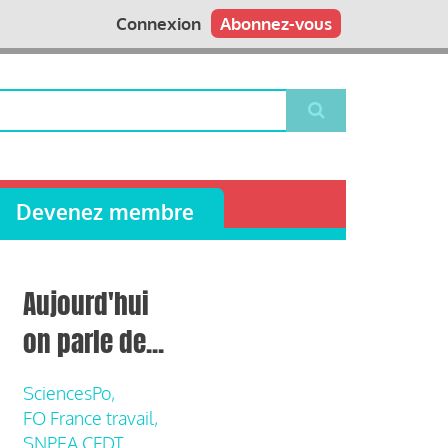
Connexion
Abonnez-vous
Devenez membre
Aujourd'hui
on parle de...
SciencesPo,
FO France travail,
SNPEA CFDT