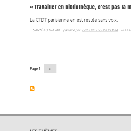
« Travailler en bibliothèque, c’est pas la
La CFDT parisienne en est restée sans voix.
SANTÉ AU TRAVAIL
parrainé par
GROUPE TECHNOLOGIA
RELAT
Pagination
Page 1
Page
››
suivante