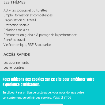
LES THÈMES
Activités sociales et culturelles
Emploi, formation et compétences
Organisation du travail
Protection sociale
Relations sociales
Rémunération globale & partage de la performance
Santé au travail
Vie économique, RSE & solidarité
ACCÈS RAPIDE
Les abonnements
Les rencontres
Les ressources
Nous utilisons des cookies sur ce site pour améliorer votre
expérience d'utilisateur.
© 2019 Miroir Social - Réalisé par
Cafffeine
En cliquant sur un lien de cette page, vous nous donnez votre
Plus d'infos
consentement de définir des cookies.
Mentions légales et condition générale d’utilisation et