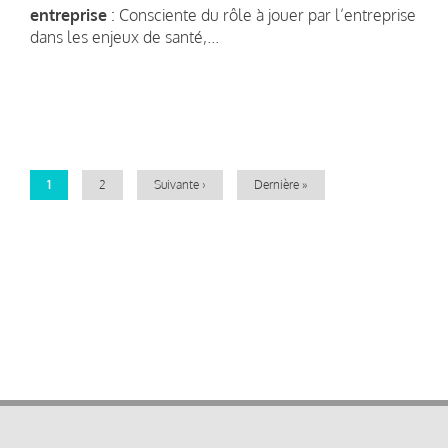
entreprise
: Consciente du rôle à jouer par l’entreprise
dans les enjeux de santé,...
Pagination
Page
1
Page
2
Page
Suivante ›
Dernière
Dernière »
courante
suivante
page