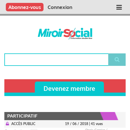
Aller
Qui sommes nous ?
Vous publiez
Nous publions
Contactez-nous
Abonnez-vous
Connexion
Main
au
contenu
navigation
principal
Rechercher
Devenez membre
PARTICIPATIF
ACCÈS PUBLIC
19 / 06 / 2018
| 41 vues
Denis Garnier /