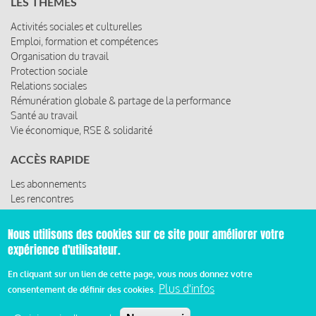
LES THÈMES
Activités sociales et culturelles
Emploi, formation et compétences
Organisation du travail
Protection sociale
Relations sociales
Rémunération globale & partage de la performance
Santé au travail
Vie économique, RSE & solidarité
ACCÈS RAPIDE
Les abonnements
Les rencontres
Les ressources
Nous utilisons des cookies sur ce site pour améliorer votre
expérience d'utilisateur.
© 2019 Miroir Social - Réalisé par
Cafffeine
En cliquant sur un lien de cette page, vous nous donnez votre
Plus d'infos
consentement de définir des cookies.
Mentions légales et condition générale d’utilisation et
d’abonnement