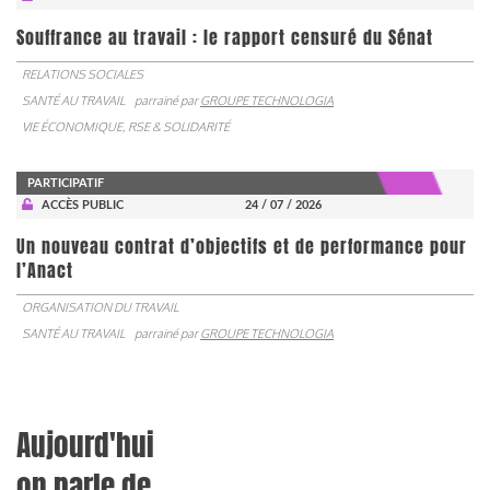
Souffrance au travail : le rapport censuré du Sénat
RELATIONS SOCIALES
SANTÉ AU TRAVAIL
parrainé par
GROUPE TECHNOLOGIA
VIE ÉCONOMIQUE, RSE & SOLIDARITÉ
PARTICIPATIF
ACCÈS PUBLIC
24 / 07 / 2026
Un nouveau contrat d’objectifs et de performance pour
l’Anact
ORGANISATION DU TRAVAIL
SANTÉ AU TRAVAIL
parrainé par
GROUPE TECHNOLOGIA
Aujourd'hui
on parle de...