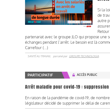
Si la l
de trav
autre p
assurer
Retour 
partenariat avec le groupe JLO qui propose une so
échanges pendant l’arrêt. Le besoin est là com
Carrefour (...)
SANTÉ AU TRAVAIL
parrainé par
GROUPE TECHNOLOGIA
PARTICIPATIF
ACCÈS PUBLIC
Arrêt maladie pour covid-19 : suppression
En raison de la pandémie de covid-19, de nombreux
législateur décidé de supprimer le délai de carence