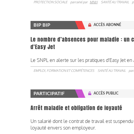
PROTECTION SOCIALE
parrainé par
MNH
SANTÉ AU TRAVAIL
p
BIP BIP
ACCÈS ABONNÉ
Le nombre d’absences pour maladie : un cri
d'Easy Jet
Le SNPL en alerte sur les pratiques d'Easy Jet en A
EMPLOI, FORMATION ET COMPÉTENCES
SANTÉ AU TRAVAIL
par
PARTICIPATIF
ACCÈS PUBLIC
Arrêt maladie et obligation de loyauté
Un salarié dont le contrat de travail est suspend
loyauté envers son employeur.