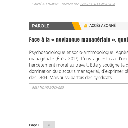
SANTÉ AU TRAVAIL
parrainé par
GROUPE TECHNOLOGIA
PAROLE
ACCÈS ABONNÉ
Face à la « novlangue managériale », quel
Psychosociologue et socio-anthropologue, Agnès
managériale (Érès, 2017). L’ouvrage est issu d’u
harcèlement moral au travail. Elle y souligne la di
domination du discours managérial, d’exprimer p
des DRH. Mais aussi parfois des syndicats…
RELATIONS SOCIALES
Pagination
Page 1
Page
››