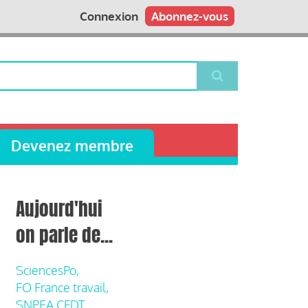
Connexion
Abonnez-vous
Devenez membre
Aujourd'hui
on parle de...
SciencesPo,
FO France travail,
SNPEA CFDT