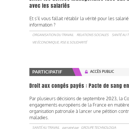
avec les salariés
Et s’il vous fallait rétablir la vérité pour les sa
information ?
ORGANISATION DU TRAVAIL
RELATIONS SOCIALES
SANTÉ AU T
VIE ÉCONOMIQUE, RSE & SOLIDARITÉ
PARTICIPATIF
ACCÈS PUBLIC
Droit aux congés payés : Pacte de sang ent
Par plusieurs décisions de septembre 2023, la Co
engagements européens de la France en matière 
organisation patronale à lancer une pétition cont
maladies.
SANTÉ AU TRAVAIL
parrainé par
GROUPE TECHNOLOGIA