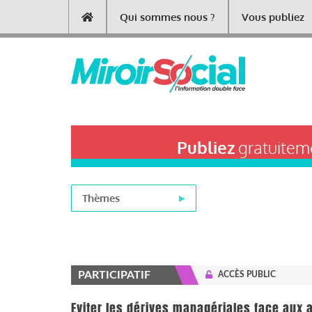
Aller
Qui sommes nous ?
Vous publiez
Main
au
contenu
navigation
principal
Publiez
gratuiteme
Thèmes
PARTICIPATIF
ACCÈS PUBLIC
Eviter les dérives managériales face aux 