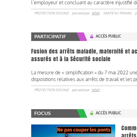
l’employeur et concluant au caractère injustifié de
PROTECTION SOCIALE
parrainé par
MNH
SANTÉ AU TRAVAIL
p
PARTICIPATIF
ACCÈS PUBLIC
Fusion des arrêts maladie, maternité et a
assurés et à la Sécurité sociale
La mesure de « simplification » du 7 mai 2022 un
dispositions relatives aux arrêts de travail et les p
PROTECTION SOCIALE
parrainé par
MNH
FOCUS
ACCÈS PUBLIC
Comme
arrêts