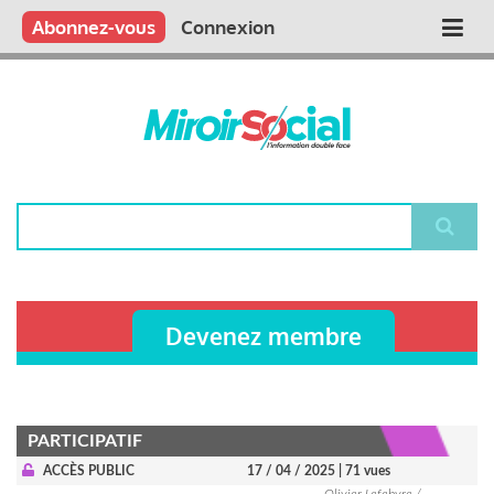
Aller
Qui sommes nous ?
Vous publiez
Nous publions
Contactez-nous
Abonnez-vous
Connexion
Main
au
contenu
navigation
principal
Rechercher
Devenez membre
PARTICIPATIF
ACCÈS PUBLIC
17 / 04 / 2025
| 71 vues
Olivier Lefebvre /