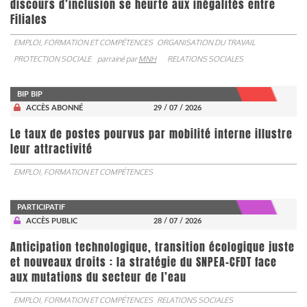
discours d’inclusion se heurte aux inégalités entre
Filiales
EMPLOI, FORMATION ET COMPÉTENCES
ORGANISATION DU TRAVAIL
PROTECTION SOCIALE
parrainé par
MNH
RELATIONS SOCIALES
BIP BIP
ACCÈS ABONNÉ
29 / 07 / 2026
Le taux de postes pourvus par mobilité interne illustre
leur attractivité
EMPLOI, FORMATION ET COMPÉTENCES
PARTICIPATIF
ACCÈS PUBLIC
28 / 07 / 2026
Anticipation technologique, transition écologique juste
et nouveaux droits : la stratégie du SNPEA-CFDT face
aux mutations du secteur de l’eau
EMPLOI, FORMATION ET COMPÉTENCES
RELATIONS SOCIALES