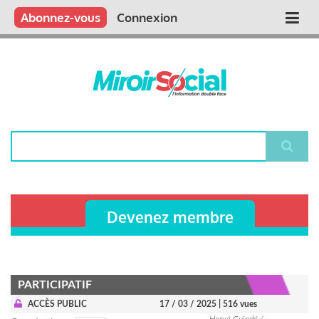
Aller
Qui sommes nous ?
Vous publiez
Nous publions
Contactez-nous
Abonnez-vous
Connexion
Main
au
contenu
navigation
principal
Rechercher
Devenez membre
PARTICIPATIF
ACCÈS PUBLIC
17 / 03 / 2025
| 516 vues
Hervé Guindé /