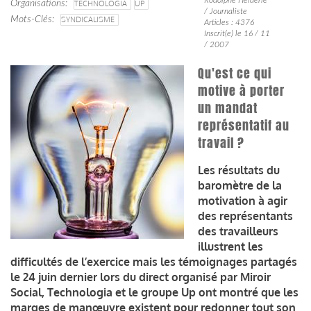
Organisations
TECHNOLOGIA
UP
/ Journaliste
Mots-Clés
SYNDICALISME
Articles : 4376
Inscrit(e) le 16 / 11
/ 2007
Qu'est ce qui
motive à porter
un mandat
représentatif au
travail ?
Les résultats du
baromètre de la
motivation à agir
des représentants
des travailleurs
illustrent les
difficultés de l’exercice mais les témoignages partagés
le 24 juin dernier lors du direct organisé par Miroir
Social, Technologia et le groupe Up ont montré que les
marges de manœuvre existent pour redonner tout son