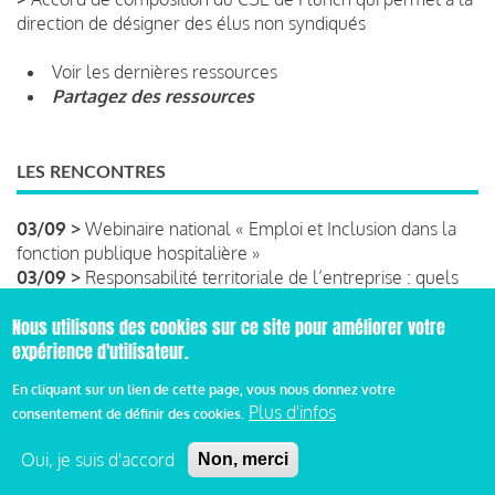
direction de désigner des élus non syndiqués
Voir les dernières ressources
Partagez des ressources
LES RENCONTRES
03/09 >
Webinaire national « Emploi et Inclusion dans la
fonction publique hospitalière »
03/09 >
Responsabilité territoriale de l’entreprise : quels
leviers pour des territoires plus durables, solidaires et
résilients ?
Nous utilisons des cookies sur ce site pour améliorer votre
07/09 >
Le manager augmenté par l'IA
expérience d'utilisateur.
16/09 >
Élection présidentielle : les priorités de l'ESS
En cliquant sur un lien de cette page, vous nous donnez votre
Plus d'infos
consentement de définir des cookies.
Voir les prochaines rencontres
Annoncer une rencontre
Oui, je suis d'accord
Non, merci