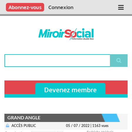
Aller
Qui sommes nous ?
Vous publiez
Nous publions
Contactez-nous
Abonnez-vous
Connexion
Main
au
contenu
navigation
principal
Rechercher
Devenez membre
GRAND ANGLE
ACCÈS PUBLIC
05 / 07 / 2022
| 1163 vues
Rodolphe Helderlé