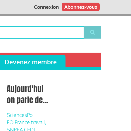
Connexion
Abonnez-vous
Devenez membre
Aujourd'hui
on parle de...
SciencesPo,
FO France travail,
SNPEA CFDT