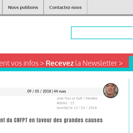
Nous publions
Contactez-nous
Rechercher
nt vos infos >
Recevez
la Newsletter >
09 / 05 / 2018
| 44 vues
Jean Yves Le Gall / Membre
Articles : 15
Inscrit(e) le 12 / 01 / 2018
ment du CNFPT en faveur des grandes causes