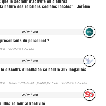
us que le secteur d’activité ou d’autres
la nature des relations sociales locales” - Jérôme
30 / 07 / 2026
représentants du personnel ?
VAIL
RELATIONS SOCIALES
30 / 07 / 2026
 le discours d’inclusion se heurte aux inégalités
VAIL
PROTECTION SOCIALE
parrainé par
MNH
RELATIONS SOCIALES
29 / 07 / 2026
illustre leur attractivité