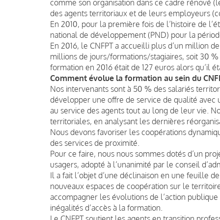
comme son organisation dans ce cadre rénové (le
des agents territoriaux et de leurs employeurs 
En 2010, pour la première fois de l’histoire de l’
national de développement (PND) pour la périod
En 2016, le CNFPT a accueilli plus d’un million de
millions de jours/formations/stagiaires, soit 30
formation en 2016 était de 127 euros alors qu’il ét
Comment évolue la formation au sein du CNF
Nos intervenants sont à 50 % des salariés territ
développer une offre de service de qualité avec 
au service des agents tout au long de leur vie. N
territoriales, en analysant les dernières réorgan
Nous devons favoriser les coopérations dynamiq
des services de proximité.
Pour ce faire, nous nous sommes dotés d’un proje
usagers, adopté à l’unanimité par le conseil d’a
Il a fait l’objet d’une déclinaison en une feuille 
nouveaux espaces de coopération sur le territoire
accompagner les évolutions de l’action publique l
inégalités d’accès à la formation.
Le CNFPT soutient les agents en transition profess