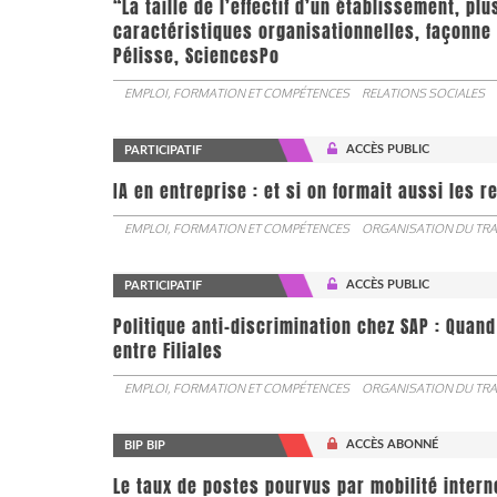
“La taille de l’effectif d’un établissement, pl
caractéristiques organisationnelles, façonne 
Pélisse, SciencesPo
EMPLOI, FORMATION ET COMPÉTENCES
RELATIONS SOCIALES
ACCÈS PUBLIC
PARTICIPATIF
IA en entreprise : et si on formait aussi les 
EMPLOI, FORMATION ET COMPÉTENCES
ORGANISATION DU TRA
ACCÈS PUBLIC
PARTICIPATIF
Politique anti-discrimination chez SAP : Quand
entre Filiales
EMPLOI, FORMATION ET COMPÉTENCES
ORGANISATION DU TRA
ACCÈS ABONNÉ
BIP BIP
Le taux de postes pourvus par mobilité interne 