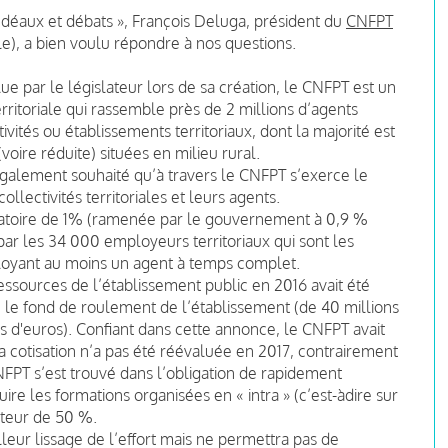
Idéaux et débats », François Deluga, président du
CNFPT
ale), a bien voulu répondre à nos questions.
e par le législateur lors de sa création, le CNFPT est un
rritoriale qui rassemble près de 2 millions d’agents
vités ou établissements territoriaux, dont la majorité est
ire réduite) situées en milieu rural.
a également souhaité qu’à travers le CNFPT s’exerce le
ollectivités territoriales et leurs agents.
bligatoire de 1% (ramenée par le gouvernement à 0,9 %
 par les 34 000 employeurs territoriaux qui sont les
ployant au moins un agent à temps complet.
essources de l’établissement public en 2016 avait été
le fond de roulement de l’établissement (de 40 millions
s d'euros). Confiant dans cette annonce, le CNFPT avait
a cotisation n’a pas été réévaluée en 2017, contrairement
FPT s’est trouvé dans l’obligation de rapidement
re les formations organisées en « intra » (c’est-àdire sur
uteur de 50 %.
leur lissage de l’effort mais ne permettra pas de