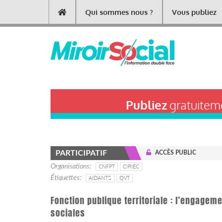
Aller
Qui sommes nous ?
Vous publiez
Main
au
contenu
navigation
principal
Publiez
gratuiteme
PARTICIPATIF
ACCÈS PUBLIC
Organisations
CNFPT
CIRIEC
Étiquettes
AIDANTS
QVT
Fonction publique territoriale : l’engage
sociales