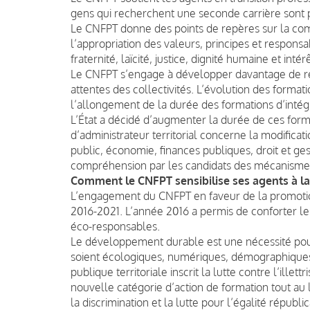
gens qui recherchent une seconde carrière sont p
Le CNFPT donne des points de repères sur la comp
l’appropriation des valeurs, principes et responsabi
fraternité, laïcité, justice, dignité humaine et inté
Le CNFPT s’engage à développer davantage de ré
attentes des collectivités. L’évolution des forma
l’allongement de la durée des formations d’intégr
L’État a décidé d’augmenter la durée de ces form
d’administrateur territorial concerne la modificat
public, économie, finances publiques, droit et ges
compréhension par les candidats des mécanismes qu
Comment le CNFPT sensibilise ses agents à la 
L’engagement du CNFPT en faveur de la promotio
2016-2021. L’année 2016 a permis de conforter l
éco-responsables.
Le développement durable est une nécessité pour 
soient écologiques, numériques, démographiques 
publique territoriale inscrit la lutte contre l’ill
nouvelle catégorie d’action de formation tout au l
la discrimination et la lutte pour l’égalité républ