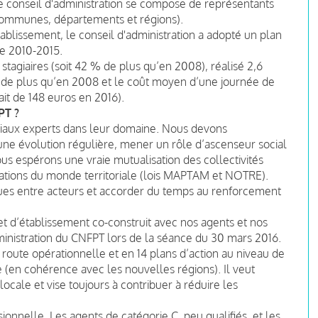
 conseil d'administration se compose de représentants
(communes, départements et régions).
établissement, le conseil d'administration a adopté un plan
e 2010-2015.
 stagiaires (soit 42 % de plus qu’en 2008), réalisé 2,6
 % de plus qu’en 2008 et le coût moyen d’une journée de
ait de 148 euros en 2016).
PT ?
oriaux experts dans leur domaine. Nous devons
une évolution régulière, mener un rôle d’ascenseur social
ous espérons une vraie mutualisation des collectivités
isations du monde territoriale (lois MAPTAM et NOTRE).
ues entre acteurs et accorder du temps au renforcement
t d’établissement co-construit avec nos agents et nos
dministration du CNFPT lors de la séance du 30 mars 2016.
de route opérationnelle et en 14 plans d’action au niveau de
 (en cohérence avec les nouvelles régions). Il veut
ocale et vise toujours à contribuer à réduire les
ionnelle. Les agents de catégorie C, peu qualifiés, et les