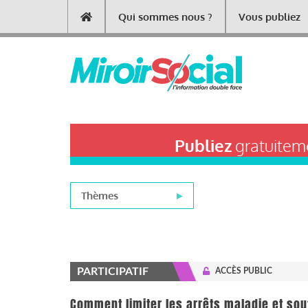
Aller
Qui sommes nous ?
Vous publiez
Main
au
contenu
navigation
principal
Publiez
gratuiteme
Thèmes
PARTICIPATIF
ACCÈS PUBLIC
Comment limiter les arrêts maladie et sout