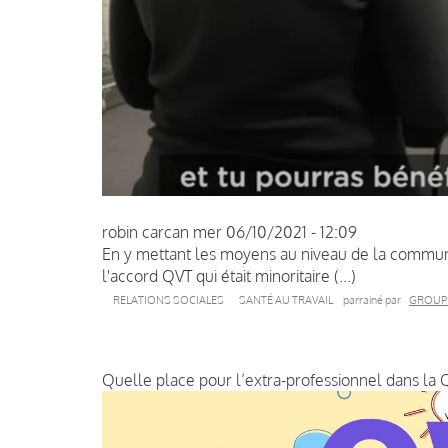
robin carcan
mer 06/10/2021 - 12:09
En y mettant les moyens au niveau de la commun
l'accord QVT qui était minoritaire (...)
RELATIONS SOCIALES
SANTÉ AU TRAVAIL
parrainé par
GROUP
Quelle place pour l’extra-professionnel dans la 