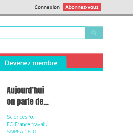
Connexion
Abonnez-vous
Devenez membre
Aujourd'hui
on parle de...
SciencesPo,
FO France travail,
SNPEA CFDT