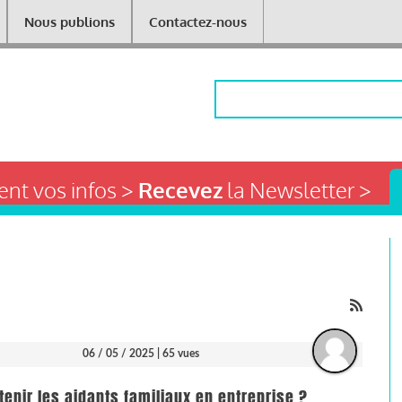
Nous publions
Contactez-nous
Rechercher
nt vos infos >
Recevez
la Newsletter >
06 / 05 / 2025
| 65 vues
enir les aidants familiaux en entreprise ?