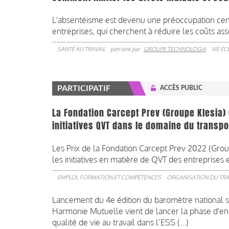
L'absentéisme est devenu une préoccupation cen
entreprises, qui cherchent à réduire les coûts as
SANTÉ AU TRAVAIL
parrainé par
GROUPE TECHNOLOGIA
VIE É
PARTICIPATIF
ACCÈS PUBLIC
La Fondation Carcept Prev (Groupe Klesia)
initiatives QVT dans le domaine du transpo
Les Prix de la Fondation Carcept Prev 2022 (Grou
les initiatives en matière de QVT des entreprises e
EMPLOI, FORMATION ET COMPÉTENCES
ORGANISATION DU TRA
Lancement du 4e édition du baromètre national sur
Harmonie Mutuelle vient de lancer la phase d'en
qualité de vie au travail dans l’ESS (...)