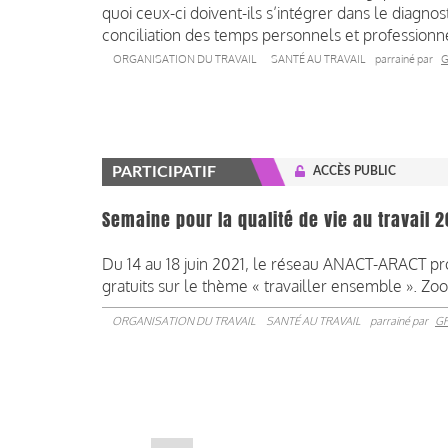
quoi ceux-ci doivent-ils s’intégrer dans le diagn
conciliation des temps personnels et professionne
ORGANISATION DU TRAVAIL
SANTÉ AU TRAVAIL
parrainé par
G
PARTICIPATIF
ACCÈS PUBLIC
Semaine pour la qualité de vie au travail 
Du 14 au 18 juin 2021, le réseau ANACT-ARACT p
gratuits sur le thème « travailler ensemble ». Zo
ORGANISATION DU TRAVAIL
SANTÉ AU TRAVAIL
parrainé par
G
Pagination