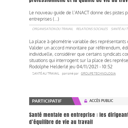
professionnelle et la qualité de vie au trav
Le nouveau guide de l’ANACT donne des pistes pou
entreprises (...)
ORGANISATION DU TRAVAIL
RELATIONS SOCIALES
SANTÉ AU T
La place à géométrie variable des représentants 
Valider un accord minoritaire par référendum, édi
individuelle, considérer que certains syndicats co
situations qui interrogent sur la place des représe
Rodolphe Helderlé
jeu 04/11/2021 - 10:52
SANTÉ AU TRAVAIL
parrainé par
GROUPE TECHNOLOGIA
PARTICIPATIF
ACCÈS PUBLIC
Santé mentale en entreprise : les dirigea
d’équilibre de vie au travail