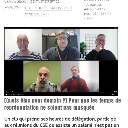
Organisations
SEXTANT EXPERTISE
/ Journaliste
Mots-Clés
HEURES DE DÉLÉGATION
CSE
Articles : 4376
Inscrit(e) le 16 / 11
SYNDICALISME
/ 2007
[Quels élus pour demain ?] Pour que les temps de
représentation ne soient pas masqués
Un élu qui prend ses heures de délégation, participe
aux réunions du CSE ou assiste un salarié n'est pas un