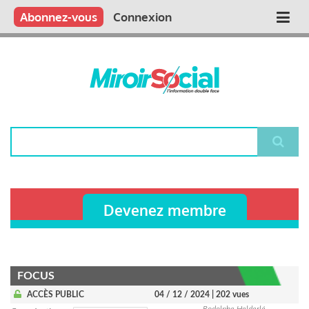
Aller
Qui sommes nous ?
Vous publiez
Nous publions
Contactez-nous
Abonnez-vous
Connexion
Main
au
contenu
navigation
principal
Rechercher
Devenez membre
FOCUS
ACCÈS PUBLIC
04 / 12 / 2024
| 202 vues
Rodolphe Helderlé