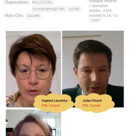
Rodolphe Helderlé
Organisations
PNL CONSEIL
/ Journaliste
SCHNEIDER ELECTRIC
COVÉA
Articles : 4376
Mots-Clés
SALAIRE
Inscrit(e) le 16 / 11
/ 2007