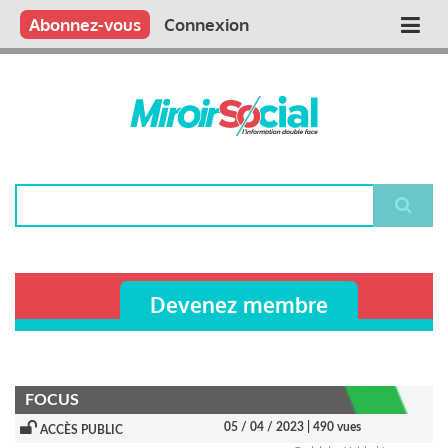
Aller
Qui sommes nous ?
Vous publiez
Nous publions
Contactez-nous
Abonnez-vous
Connexion
Main
au
contenu
navigation
principal
Rechercher
Devenez membre
FOCUS
05 / 04 / 2023
| 490 vues
ACCÈS PUBLIC