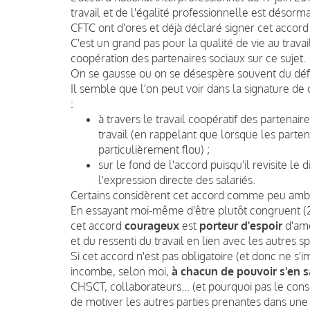
travail et de l'égalité professionnelle est désorma
CFTC ont d'ores et déjà déclaré signer cet accord 
C'est un grand pas pour la qualité de vie au travai
coopération des partenaires sociaux sur ce sujet.
On se gausse ou on se désespère souvent du défic
Il semble que l'on peut voir dans la signature de 
:
à travers le travail coopératif des partenair
travail (en rappelant que lorsque les partena
particulièrement flou) ;
sur le fond de l'accord puisqu'il revisite l
l'expression directe des salariés.
Certains considèrent cet accord comme peu ambi
En essayant moi-même d'être plutôt congruent (2
cet accord
courageux
est
porteur d'espoir
d'amé
et du ressenti du travail en lien avec les autres s
Si cet accord n'est pas obligatoire (et donc ne s
incombe, selon moi,
à chacun de pouvoir s'en sa
CHSCT, collaborateurs... (et pourquoi pas le conse
de motiver les autres parties prenantes dans un