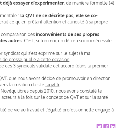
t déjà essayer d'expérimenter
, de manière formelle (4)
amentale :
la QVT ne se décrète pas, elle se co-
rait-ce qu'en prêtant attention et curiosité à sa propre
la comparaison des
inconvénients de ses propres
des autres
. C'est, selon moi, un défi en soi qui nécessite
r syndicat qui s'est exprimé sur le sujet (à ma
de presse publié à cette occasion
.
 de ces 3 syndicats validate cet accord
(dans la premier
e QVT, que nous avons décidé de promouvoir en direction
vers la création du site
laqvt.fr
.
ez Novéquilibres depuis 2010, nous avons constaté le
 acteurs à la fois sur le concept de QVT et sur la santé
lité de vie au travail et l'égalité professionnelle engage à