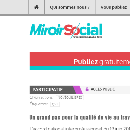
Aller
Qui sommes nous ?
Vous publiez
Main
au
contenu
navigation
principal
Publiez
gratuiteme
PARTICIPATIF
ACCÈS PUBLIC
Organisations
NOVÉQUILIBRES
Étiquettes
QVT
Un grand pas pour la qualité de vie au trav
L'accord national interprofessionnel du 19 juin 20