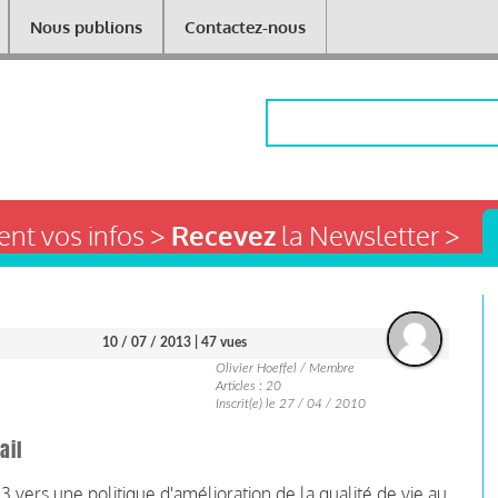
Nous publions
Contactez-nous
Rechercher
nt vos infos >
Recevez
la Newsletter >
10 / 07 / 2013
| 47 vues
Olivier Hoeffel / Membre
Articles : 20
Inscrit(e) le 27 / 04 / 2010
ail
13 vers une politique d'amélioration de la qualité de vie au