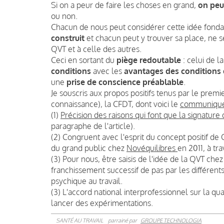
Si on a peur de faire les choses en grand,
on peu
ou non.
Chacun de nous peut considérer cette idée fond
construit
et chacun peut y trouver sa place, ne se
QVT et à celle des autres.
Ceci en sortant du
piège redoutable
: celui de 
conditions
avec les
avantages des conditions 
une
prise de conscience préablable
.
Je souscris aux propos positifs tenus par le premie
connaissance), la CFDT, dont voici le
communiqué 
(1)
Précision des raisons qui font que la signature
paragraphe de l'article).
(2) Congruent avec l'esprit du concept positif d
du grand public chez
Novéquilibres
en 2011, à tra
(3) Pour nous, être saisis de l'idée de la QVT ch
franchissement successif de pas par les différents
psychique au travail.
(3) L'accord national interprofessionnel sur la qua
lancer des expérimentations.
SANTÉ AU TRAVAIL
parrainé par
GROUPE TECHNOLOGIA