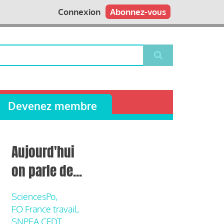
Connexion
Abonnez-vous
Devenez membre
Aujourd'hui
on parle de...
SciencesPo,
FO France travail,
SNPEA CFDT