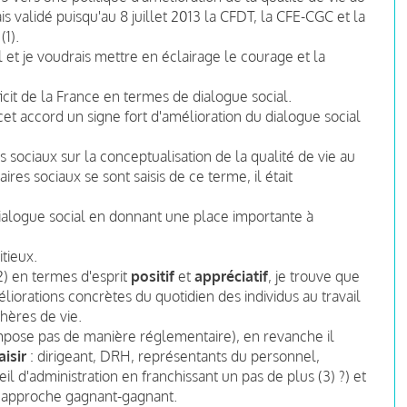
is validé puisqu'au 8 juillet 2013 la CFDT, la CFE-CGC et la
(1).
l et je voudrais mettre en éclairage le courage et la
it de la France en termes de dialogue social.
cet accord un signe fort d'amélioration du dialogue social
es sociaux sur la conceptualisation de la qualité de vie au
ires sociaux se sont saisis de ce terme, il était
e dialogue social en donnant une place importante à
tieux.
) en termes d'esprit
positif
et
appréciatif
, je trouve que
liorations concrètes du quotidien des individus au travail
phères de vie.
'impose pas de manière réglementaire), en revanche il
isir
: dirigeant, DRH, représentants du personnel,
il d'administration en franchissant un pas de plus (3) ?) et
e approche gagnant-gagnant.