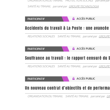
ORGANISATION DU TRAVAIL
PROTECTION SOCIALE
parrainé par
SANTÉ AU TRAVAIL
parrainé par
GROUPE TECHNOLOGIA
ACCÈS PUBLIC
PARTICIPATIF
Accidents du travail à La Poste : une avancé
RELATIONS SOCIALES
SANTÉ AU TRAVAIL
parrainé par
GROUPE
ACCÈS PUBLIC
PARTICIPATIF
Souffrance au travail : le rapport censuré du 
RELATIONS SOCIALES
SANTÉ AU TRAVAIL
parrainé par
GROUPE
ACCÈS PUBLIC
PARTICIPATIF
Un nouveau contrat d’objectifs et de performa
ORGANISATION DU TRAVAIL
SANTÉ AU TRAVAIL
parrainé par
GR