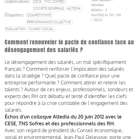
Organisations
CESE
TNS SOFRES
Membre
SOCIÉTÉ GÉNÉRALE
ALTEDIA
Articles : 1
Étiquettes
COMPÉTITIVITÉ
Inscrit(e) le 20 / 06
/ 2012
PERFORMANCE COLLECTIVE
EVALUATION
CLIMAT SOCIAL
Comment renouveler le pacte de confiance face au
désengagement des salariés ?
Le désengagement des salariés, un mal spécifiquement
français ? Comment renforcer l’implication des salariés
dans la stratégie ? Quel pacte de confiance pour une
entreprise performante ? Comment attirer et retenir les
talents ? Autour de ces enjeux, professionnels, sondeurs et
experts des RH ont débattu et tenté d’identifier les clefs
pour répondre à la crise constatée de l’engagement des
salariés.
Échos d’un colloque Altedia du 20 juin 2012 avec le
CESE, TNS Sofres et des professionnels des RH.
Avec son regard de président du Conseil économique,
social et environnemental, Jean-Paul Delevoye, porte une