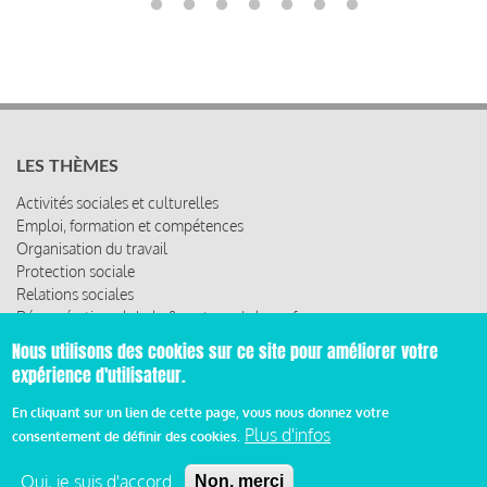
LES THÈMES
Activités sociales et culturelles
Emploi, formation et compétences
Organisation du travail
Protection sociale
Relations sociales
Rémunération globale & partage de la performance
Santé au travail
Nous utilisons des cookies sur ce site pour améliorer votre
Vie économique, RSE & solidarité
expérience d'utilisateur.
ACCÈS RAPIDE
En cliquant sur un lien de cette page, vous nous donnez votre
Plus d'infos
consentement de définir des cookies.
Les abonnements
Les rencontres
Oui, je suis d'accord
Non, merci