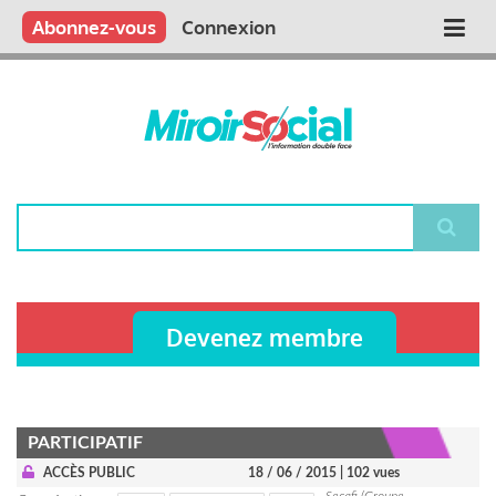
Aller
Qui sommes nous ?
Vous publiez
Nous publions
Contactez-nous
Abonnez-vous
Connexion
Main
au
contenu
navigation
principal
Rechercher
Devenez membre
PARTICIPATIF
ACCÈS PUBLIC
18 / 06 / 2015
| 102 vues
Secafi (Groupe