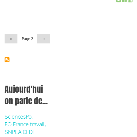
Pagination
Page
‹‹
Page 2
Page
››
précédente
suivante
Aujourd'hui
on parle de...
SciencesPo,
FO France travail,
SNPEA CFDT