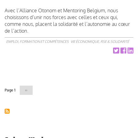
Avec l’Alliance Otonom et Mentoring Belgium, nous
choisissons d’unir nos forces avec celles et ceux qui,
comme nous, placent la solidarité et l’autonomie au cœur
de l’action.
EMPLOI, FORMATION ET COMPÉTENCES
VIE ÉCONOMIQUE, RSE & SOLIDARITÉ
Pagination
Page 1
Page
››
suivante