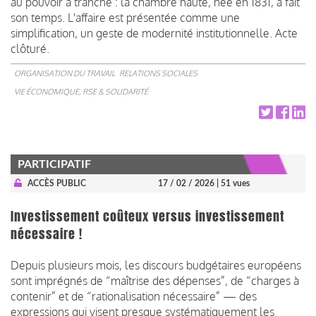
au pouvoir a tranché : la chambre haute, née en 1831, a fait
son temps. L'affaire est présentée comme une
simplification, un geste de modernité institutionnelle. Acte
clôturé.
ORGANISATION DU TRAVAIL
RELATIONS SOCIALES
VIE ÉCONOMIQUE, RSE & SOLIDARITÉ
PARTICIPATIF
ACCÈS PUBLIC
17 / 02 / 2026
| 51 vues
Investissement coûteux versus investissement
nécessaire !
Depuis plusieurs mois, les discours budgétaires européens
sont imprégnés de “maîtrise des dépenses”, de “charges à
contenir” et de “rationalisation nécessaire” — des
expressions qui visent presque systématiquement les